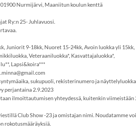
 01900 Nurmijärvi, Maaniitun koulun kenttä
at Ry:n 25- Juhlavuosi.
urtavaa.
k, Juniorit 9-18kk, Nuoret 15-24kk, Avoin luokka yli 15kk,
mikkiluokka, Veteraaniluokka*, Kasvattajaluokka*,
ilu**, Lapsi&koira***
us.minna@gmail.com
 syntymäaika, sukupuoli, rekisterinumero ja näyttelyluokka
y perjantaina 2.9.2023
aan ilmoittautumisen yhteydessä, kuitenkin viimeistään 
viestillä Club Show -23 ja omistajan nimi. Noudatamme v
on rokotusmääräyksiä.