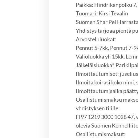
Paikka: Hindrikanpolku 7,
Tuomari: Kirsi Tevalin
Suomen Shar Pei Harrastaj
Yhdistys tarjoaa pientä p
Arvosteluluokat:
Pennut 5-7kk, Pennut 7-9k
Valioluokka yli 15kk, Lem
Jälkeläisluokka*, Parikilpa
Ilmoittautumiset: juseli
Ilmoita koirasi koko nimi,
Ilmoittautumisaika päätty
Osallistumismaksu makset
yhdistyksen tilille:
FI97 1219 3000 1028 47, 
olevia Suomen Kennelliit
Osallistumismaksut: