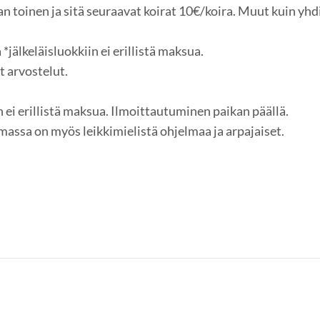
n toinen ja sitä seuraavat koirat 10€/koira. Muut kuin yh
 *jälkeläisluokkiin ei erillistä maksua.
et arvostelut.
un ei erillistä maksua. Ilmoittautuminen paikan päällä.
massa on myös leikkimielistä ohjelmaa ja arpajaiset.