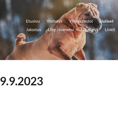
Etusivu
Yhdistys
Yhteystiedot
Uutiset
Jalostus
Liity Jäseneksi
Näyttelyt
Linkit
 9.9.2023