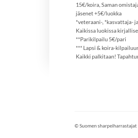
15€/koira, Saman omistaja
jäsenet +5€/luokka
*veteraani-, *kasvattaja- ja
Kaikissa luokissa kirjallis
**Parikilpailu 5€/pari
*** Lapsi & koira-kilpailu
Kaikki palkitaan! Tapahtu
©
Suomen sharpeiharrastajat