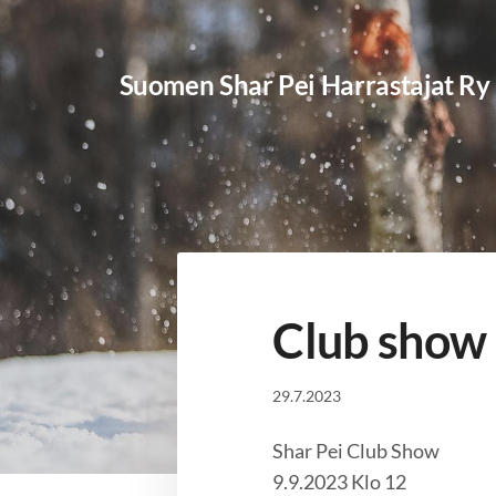
Siirry
sivun
Suomen Shar Pei Harrastajat Ry
sisältöön
Club show
29.7.2023
Shar Pei Club Show
9.9.2023 Klo 12