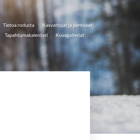
Tietoa rodusta
Kasvattajat ja pentueet
Tapahtumakalenteri
Kuvagalleriat