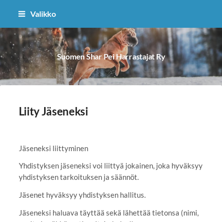
Siirry
Valikko
sivun
sisältöön
Suomen Shar Pei Harrastajat Ry
Liity Jäseneksi
Jäseneksi liittyminen
Yhdistyksen jäseneksi voi liittyä jokainen, joka hyväksyy
yhdistyksen tarkoituksen ja säännöt.
Jäsenet hyväksyy yhdistyksen hallitus.
Jäseneksi haluava täyttää sekä lähettää tietonsa (nimi,