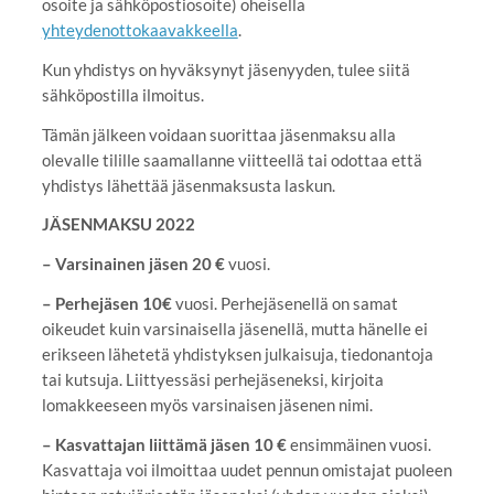
osoite ja sähköpostiosoite) oheisella
yhteydenottokaavakkeella
.
Kun yhdistys on hyväksynyt jäsenyyden, tulee siitä
sähköpostilla ilmoitus.
Tämän jälkeen voidaan suorittaa jäsenmaksu alla
olevalle tilille saamallanne viitteellä tai odottaa että
yhdistys lähettää jäsenmaksusta laskun.
JÄSENMAKSU 2022
– Varsinainen jäsen 20 €
vuosi.
– Perhejäsen 10€
vuosi. Perhejäsenellä on samat
oikeudet kuin varsinaisella jäsenellä, mutta hänelle ei
erikseen lähetetä yhdistyksen julkaisuja, tiedonantoja
tai kutsuja. Liittyessäsi perhejäseneksi, kirjoita
lomakkeeseen myös varsinaisen jäsenen nimi.
– Kasvattajan liittämä jäsen 10 €
ensimmäinen vuosi.
Kasvattaja voi ilmoittaa uudet pennun omistajat puoleen