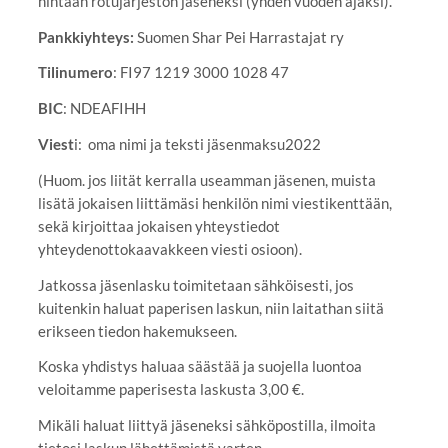
hintaan rotujärjestön jäseneksi (yhden vuoden ajaksi).
Pankkiyhteys:
Suomen Shar Pei Harrastajat ry
Tilinumero
: FI97 1219 3000 1028 47
BIC
: NDEAFIHH
Viest
i: oma nimi ja teksti jäsenmaksu2022
(Huom. jos liität kerralla useamman jäsenen, muista
lisätä jokaisen liittämäsi henkilön nimi viestikenttään,
sekä kirjoittaa jokaisen yhteystiedot
yhteydenottokaavakkeen viesti osioon).
Jatkossa jäsenlasku toimitetaan sähköisesti, jos
kuitenkin haluat paperisen laskun, niin laitathan siitä
erikseen tiedon hakemukseen.
Koska yhdistys haluaa säästää ja suojella luontoa
veloitamme paperisesta laskusta 3,00 €.
Mikäli haluat liittyä jäseneksi sähköpostilla, ilmoita