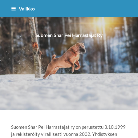
Siirry
Valikko
sivun
sisältöön
Suomen Shar Pei Harrastajat Ry
Suomen Shar Pei Harrastajat ry on perustettu 3.10.1999
ja rekisteröity virallisesti vuonna 2002. Yhdistyksen